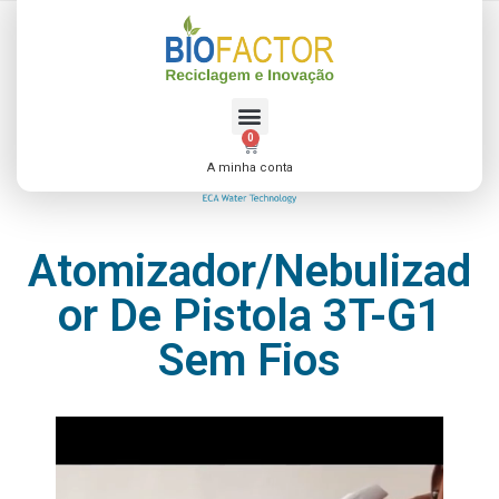
Equipamentos de
Desinfeção
0
A minha conta
Atomizador/nebulizad
Or De Pistola 3T-G1
Sem Fios