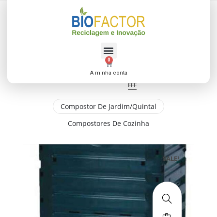
lalalorem
lalala land
0
A minha conta
FFF
Compostor De Jardim/Quintal
Compostores De Cozinha
SALE!