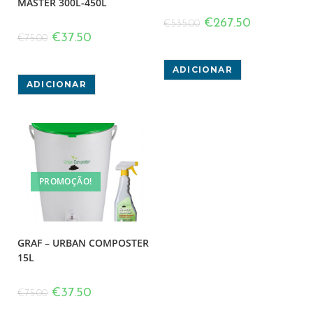
MASTER 300L-450L
€
267.50
€
535.00
€
37.50
€
75.00
ADICIONAR
ADICIONAR
PROMOÇÃO!
GRAF – URBAN COMPOSTER
15L
€
37.50
€
75.00