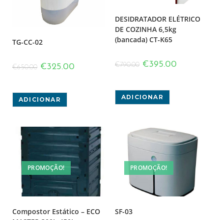
DESIDRATADOR ELÉTRICO
DE COZINHA 6,5kg
(bancada) CT-K65
TG-CC-02
€
395.00
€
790.00
€
325.00
€
650.00
ADICIONAR
ADICIONAR
PROMOÇÃO!
PROMOÇÃO!
Compostor Estático – ECO
SF-03