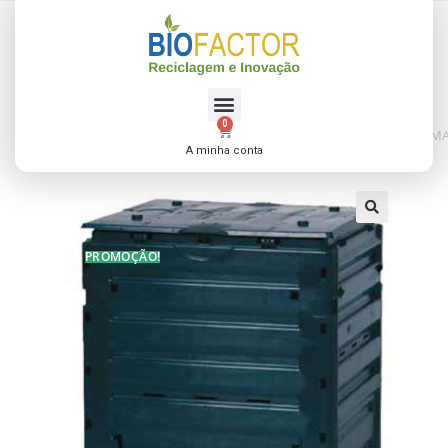
0
Início
>
Compostor de Jardim/Quintal
>
Compostor Estático – ECO M
A minha conta
PROMOÇÃO!