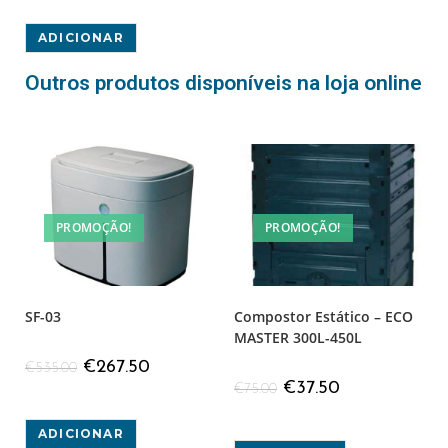
ADICIONAR
Outros produtos disponíveis na loja online
PROMOÇÃO!
PROMOÇÃO!
SF-03
Compostor Estático – ECO
MASTER 300L-450L
€
267.50
€
535.00
€
37.50
€
75.00
ADICIONAR