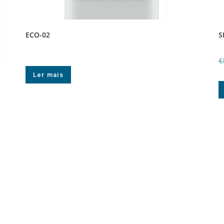
ECO-02
S
€
Ler mais