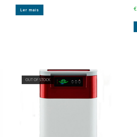
€
Ler mais
OUT OF STOCK