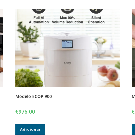
Modelo ECOP 900
M
€
975.00
€
Adicionar