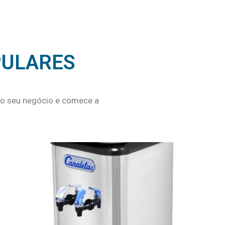
PULARES
a o seu negócio e comece a