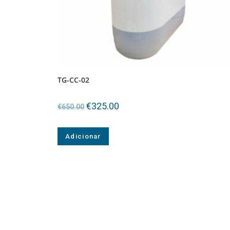
TG-CC-02
€
325.00
€
650.00
Adicionar