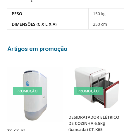
PESO
150 kg
DIMENSÕES (C X L X A)
250 cm
Artigos em promoção
PROMOÇÃO!
PROMOÇÃO!
DESIDRATADOR ELÉTRICO
DE COZINHA 6,5kg
(bancada) CT-K65
TG-CC-02