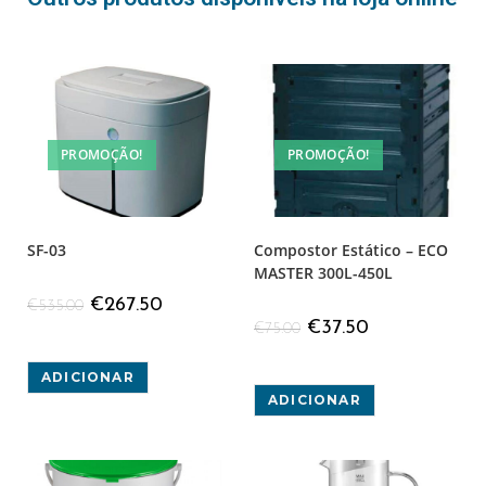
PROMOÇÃO!
PROMOÇÃO!
SF-03
Compostor Estático – ECO
MASTER 300L-450L
€
267.50
€
535.00
€
37.50
€
75.00
ADICIONAR
ADICIONAR