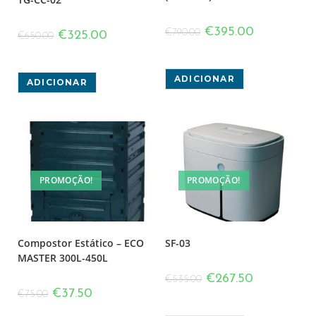
€
395.00
€
790.00
€
325.00
€
650.00
ADICIONAR
ADICIONAR
PROMOÇÃO!
PROMOÇÃO!
Compostor Estático – ECO
SF-03
MASTER 300L-450L
€
267.50
€
535.00
€
37.50
€
75.00